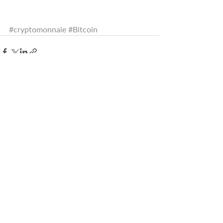
#cryptomonnaie
#Bitcoin
Posts récents
Voir tout