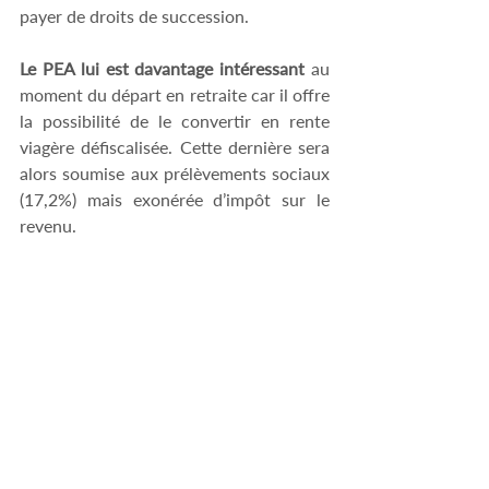
payer de droits de succession. 
Le PEA lui est davantage intéressant
 au 
moment du départ en retraite car il offre 
la possibilité de le convertir en rente 
viagère défiscalisée. Cette dernière sera 
alors soumise aux prélèvements sociaux 
(17,2%) mais exonérée d’impôt sur le 
revenu. 
#pea
#assurancevie
#épargne
#loipacte
Posts récents
Voir tout