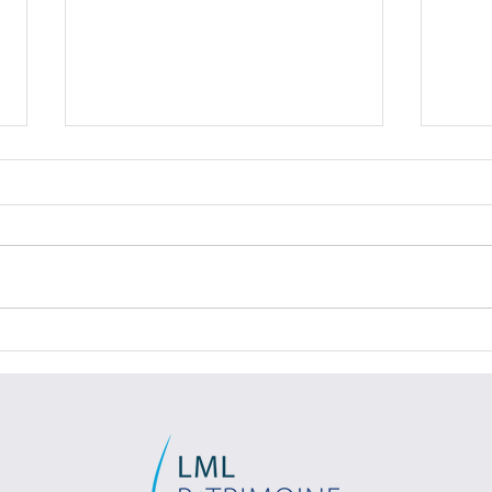
Investir en fonds euros en 2026
SCPI,
: ce qu'il faut savoir
les d