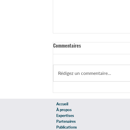
Commentaires
Rédigez un commentaire...
Régime matrimonial : un choix
qui engage votre patrimoine
Accueil
À propos
Expertises
Partenaires
Publications