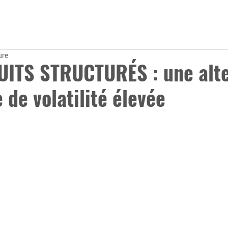
Accueil
À propos
Experti
ure
ITS STRUCTURÉS : une alte
 de volatilité élevée