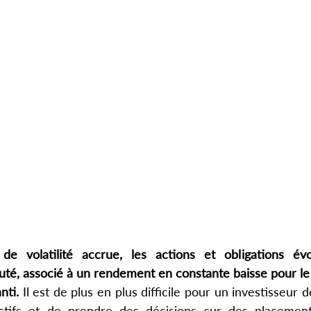
e volatilité accrue, les actions et obligations év
é, associé à un rendement en constante baisse pour le 
nti. 
Il est de plus en plus difficile pour un investisseur d
ctifs et de prendre des décisions sur des placements