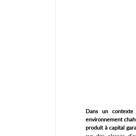
Dans un contexte d
environnement chahut
produit à capital gara
sur des classes d’a