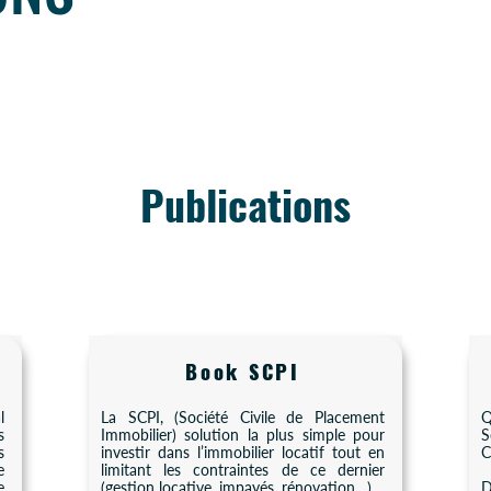
Publications
Book SCPI
l
La SCPI, (Société Civile de Placement
Q
s
Immobilier) solution la plus simple pour
S
s
investir dans l’immobilier locatif tout en
C
e
limitant les contraintes de ce dernier
e
(gestion locative, impayés, rénovation…).
D