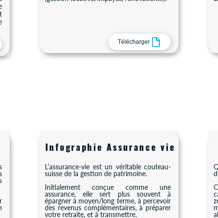
e
t
e
Télécharger
Infographie Assurance vie
s
L’assurance-vie est un véritable couteau-
Q
s
suisse de la gestion de patrimoine.
d
s
Initialement conçue comme une
C
assurance, elle sert plus souvent à
c
r
épargner à moyen/long terme, à percevoir
z
n
des revenus complémentaires, à préparer
m
votre retraite, et à transmettre.
a