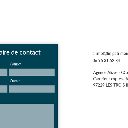
aire de contact
a.limol@lmlpatrimo
06 96 31 52 84
Prénom
Agence Alizés - CC.
Carrefour express A
Email*
97229 LES TROIS 