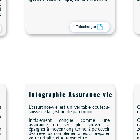
e
t
e
Télécharger
Infographie Assurance vie
s
L’assurance-vie est un véritable couteau-
Q
s
suisse de la gestion de patrimoine.
d
s
Initialement conçue comme une
C
assurance, elle sert plus souvent à
c
r
épargner à moyen/long terme, à percevoir
z
n
des revenus complémentaires, à préparer
m
votre retraite, et à transmettre.
a