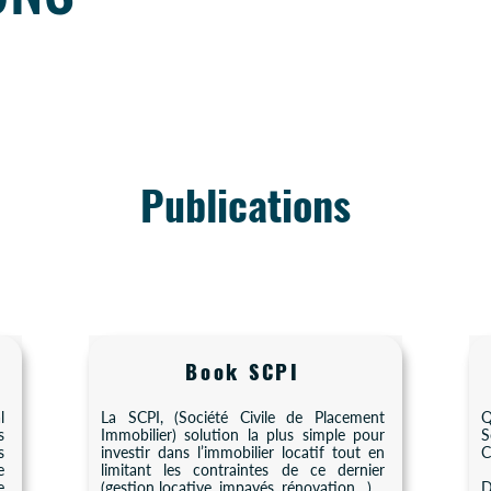
Publications
Book SCPI
l
La SCPI, (Société Civile de Placement
Q
s
Immobilier) solution la plus simple pour
S
s
investir dans l’immobilier locatif tout en
C
e
limitant les contraintes de ce dernier
e
(gestion locative, impayés, rénovation…).
D