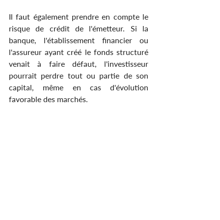
Il faut également prendre en compte le 
risque de crédit de l'émetteur. Si la 
banque, l'établissement financier ou 
l'assureur ayant créé le fonds structuré 
venait à faire défaut, l'investisseur 
pourrait perdre tout ou partie de son 
capital, même en cas d'évolution 
favorable des marchés.
La liquidité constitue un autre enjeu 
important : revendre un fonds structuré 
avant son échéance est souvent 
complexe et peut se traduire par une 
décote significative par rapport à la 
valeur nominale, en particulier dans un 
contexte de conditions de marché 
défavorables ou d'élargissement des 
spreads.