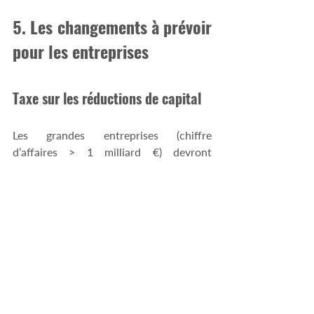
5. Les changements à prévoir 
pour les entreprises
Taxe sur les réductions de capital
Les grandes entreprises (chiffre 
d’affaires > 1 milliard €) devront 
s'acquitter d’une taxe de 8% sur les 
réductions de capital, sauf pour 
certaines opérations comme les stock-
options, les actions gratuites ou les 
rachats d’actions dans le cadre des plans 
d’épargne salariale. Cette mesure aura 
un impact direct sur la stratégie de 
financement et de distribution des 
bénéfices des grandes entreprises.