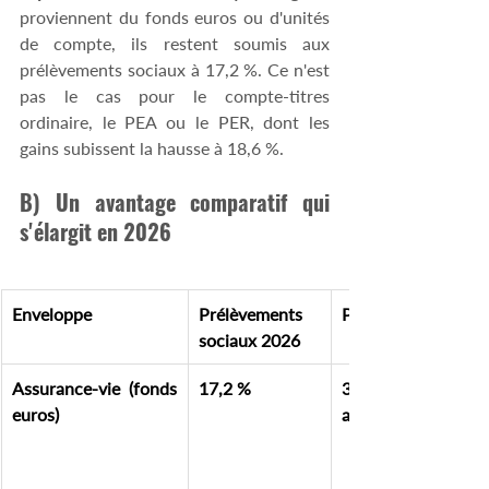
proviennent du fonds euros ou d'unités 
de compte, ils restent soumis aux 
prélèvements sociaux à 17,2 %. Ce n'est 
pas le cas pour le compte-titres 
ordinaire, le PEA ou le PER, dont les 
gains subissent la hausse à 18,6 %. 
B) Un avantage comparatif qui 
s'élargit en 2026
Enveloppe
Prélèvements 
PFU global
sociaux 2026
Assurance-vie (fonds 
17,2 %
30 % avant 8 
euros)
ans