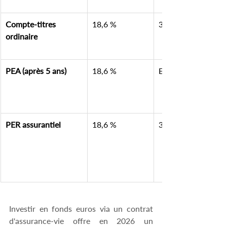
Compte-titres 
18,6 %
31,4 %
ordinaire
PEA (après 5 ans)
18,6 %
Exonéré d'IR
PER assurantiel
18,6 %
31,4 %
Investir en fonds euros via un contrat 
d'assurance-vie offre en 2026 un 