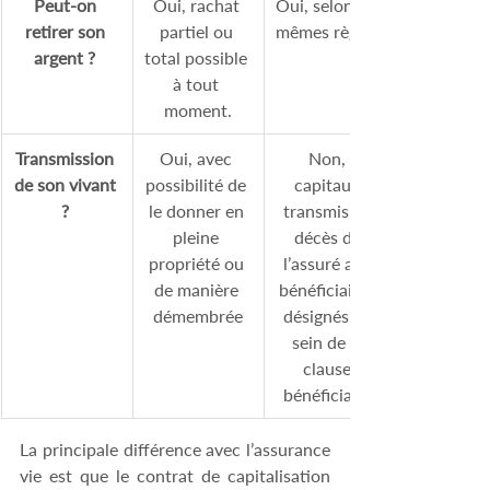
Peut-on 
Oui, rachat 
Oui, selon les 
retirer son 
partiel ou 
mêmes règles.
argent ?
total possible 
à tout 
moment.
Transmission 
Oui, avec 
Non, 
de son vivant 
possibilité de 
capitaux 
?
le donner en 
transmis au 
pleine 
décès de 
propriété ou 
l’assuré aux 
de manière 
bénéficiaires 
démembrée
désignés au 
sein de la 
clause 
bénéficiaire 
La principale différence avec l’assurance 
vie est que le contrat de capitalisation 