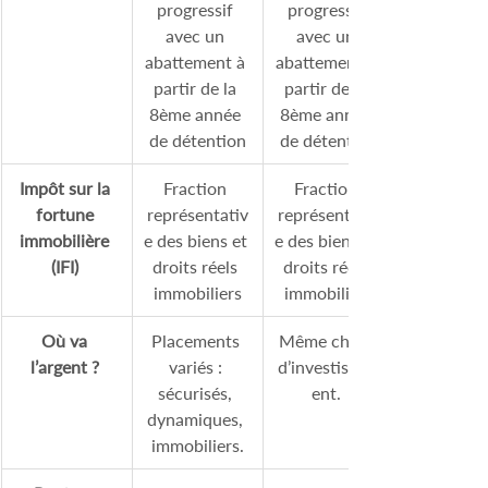
progressif 
progressif 
avec un 
avec un 
abattement à 
abattement à 
partir de la 
partir de la 
8ème année 
8ème année 
de détention
de détention
Impôt sur la 
Fraction 
Fraction 
fortune 
représentativ
représentativ
immobilière 
e des biens et 
e des biens et 
(IFI)
droits réels 
droits réels 
immobiliers
immobiliers
Où va 
Placements 
Même choix 
l’argent ?
variés : 
d’investissem
sécurisés, 
ent. 
dynamiques, 
immobiliers.