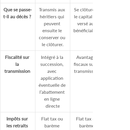
Que se passe-
Transmis aux 
Se clôture et 
t-il au décès ?
héritiers qui 
le capital est 
peuvent 
versé aux 
ensuite le 
bénéficiaires. 
conserver ou 
le clôturer.
Fiscalité sur 
Intégré à la 
Avantages 
la 
succession, 
fiscaux sur la 
transmission
avec 
transmission.
application 
éventuelle de 
l’abattement 
en ligne 
directe
Impôts sur 
Flat tax ou 
Flat tax ou 
les retraits
barème 
barème 